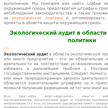
выполнение. Мы поможем вам найти слабые м
окружающей среды, предотвратим штрафы и прио
несоблюдение законодательства, а также поможе
на
экологические платежи
и оптимизировать
проекты в области защиты окружающей среды.
Экологический аудит в области
политики
Экологический аудит
в области экологической по
или иного предприятия – это не обязательная, 
деятельности на соответствие установленным за
избежать в дальнейшем проблем с Росприр
государственными инстанциями. Следует помнить,
или иных природоохранных законом деятельност
облагается значительными штрафами, но и приос
момента получения разрешения на тот или иной в
[box type=»info» align=»aligncenter» class=»» wid
законодательства, экологический аудит и стратегии промышл
инициативным ( то есть, по решению руководства самого предпри
проверки экологических аспектов деятельности предприятия).[/b